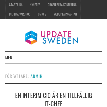
STARTSIDA
NYHETER
ORGANISERA KONFERENS
BILTEMA VARUHUS
OM U S
WEBBPLATSKARTAN
MENU
STARTSIDA
FÖRFATTARE:
ADMIN
NYHETER
EN INTERIM CIO ÄR EN TILLFÄLLIG
ORGANISERA KONFERENS
IT-CHEF
BILTEMA VARUHUS