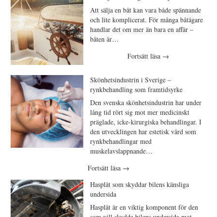
Att sälja en båt kan vara både spännande
och lite komplicerat. För många båtägare
handlar det om mer än bara en affär –
båten är…
Fortsätt läsa
→
Skönhetsindustrin i Sverige –
rynkbehandling som framtidsyrke
Den svenska skönhetsindustrin har under
lång tid rört sig mot mer medicinskt
präglade, icke-kirurgiska behandlingar. I
den utvecklingen har estetisk vård som
rynkbehandlingar med
muskelavslappnande…
Fortsätt läsa
→
Hasplåt som skyddar bilens känsliga
undersida
Hasplåt är en viktig komponent för den
som vill skydda bilens undersida mot