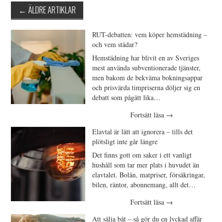
Inläggsnavigering
←
ÄLDRE ARTIKLAR
RUT-debatten: vem köper hemstädning –
och vem städar?
Hemstädning har blivit en av Sveriges
mest använda subventionerade tjänster,
men bakom de bekväma bokningsappar
och prisvärda timpriserna döljer sig en
debatt som pågått lika…
Fortsätt läsa
→
Elavtal är lätt att ignorera – tills det
plötsligt inte går längre
Det finns gott om saker i ett vanligt
hushåll som tar mer plats i huvudet än
elavtalet. Bolån, matpriser, försäkringar,
bilen, räntor, abonnemang, allt det…
Fortsätt läsa
→
Att sälja båt – så gör du en lyckad affär