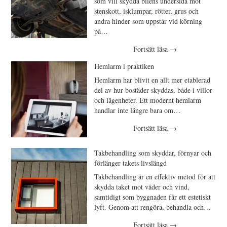
som vill skydda bilens undersida mot
stenskott, isklumpar, rötter, grus och
andra hinder som uppstår vid körning
på…
Fortsätt läsa
→
Hemlarm i praktiken
Hemlarm har blivit en allt mer etablerad
del av hur bostäder skyddas, både i villor
och lägenheter. Ett modernt hemlarm
handlar inte längre bara om…
Fortsätt läsa
→
Takbehandling som skyddar, förnyar och
förlänger takets livslängd
Takbehandling är en effektiv metod för att
skydda taket mot väder och vind,
samtidigt som byggnaden får ett estetiskt
lyft. Genom att rengöra, behandla och…
Fortsätt läsa
→