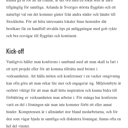
tillgänglig för samtliga. Arlanda är Sveriges största flygplats och ett
naturligt val om det kommer gäster från andra städer och länder till
Stockholm. För att hitta intressanta lokaler finns hemsidor där
besökare får en handfull utvalda tips på anläggningar med gott rykte
och bra resvägar till flygplats och kontinent.
Kick-off
Vanligtvis håller man konferens i samband med att man skall ta fart i
ett nytt projekt eller för att komma tillrätta med brister i
verksamheten. Att hålla möten och konferenser i en vacker omgivning
kan ofta göra att man orkar lite mer och engagerar sig. Miljöombyte är
oerhört viktigt för att man skall hitta inspiration och kunna bidra till
förbättring av verksamheten man arbetar i. För många har konferens
varit en del i lösningen när man inte kommer förbi ett eller annat
hinder. Kompetensen är i allmänhet stor bland medarbetarna, och för
den som vågar bjuda in samtliga och diskutera lösningar, finnas ofta en
hel del vinster.