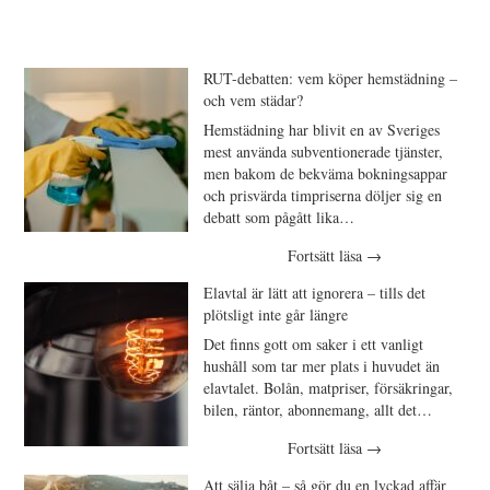
RUT-debatten: vem köper hemstädning –
och vem städar?
Hemstädning har blivit en av Sveriges
mest använda subventionerade tjänster,
men bakom de bekväma bokningsappar
och prisvärda timpriserna döljer sig en
debatt som pågått lika…
Fortsätt läsa
→
Elavtal är lätt att ignorera – tills det
plötsligt inte går längre
Det finns gott om saker i ett vanligt
hushåll som tar mer plats i huvudet än
elavtalet. Bolån, matpriser, försäkringar,
bilen, räntor, abonnemang, allt det…
Fortsätt läsa
→
Att sälja båt – så gör du en lyckad affär