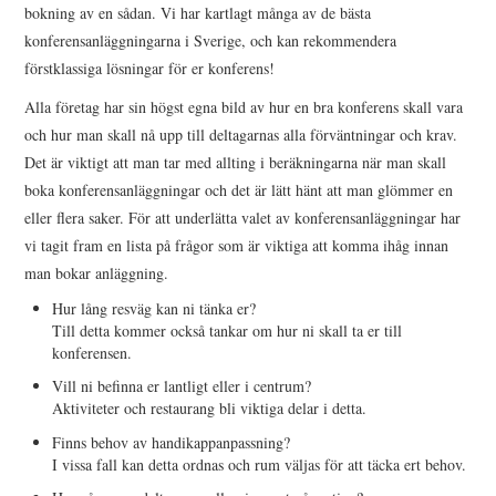
bokning av en sådan. Vi har kartlagt många av de bästa
konferensanläggningarna i Sverige, och kan rekommendera
OM U S
förstklassiga lösningar för er konferens!
WEBBPLATSKARTAN
Alla företag har sin högst egna bild av hur en bra konferens skall vara
och hur man skall nå upp till deltagarnas alla förväntningar och krav.
Det är viktigt att man tar med allting i beräkningarna när man skall
boka konferensanläggningar och det är lätt hänt att man glömmer en
eller flera saker. För att underlätta valet av konferensanläggningar har
vi tagit fram en lista på frågor som är viktiga att komma ihåg innan
man bokar anläggning.
Hur lång resväg kan ni tänka er?
Till detta kommer också tankar om hur ni skall ta er till
konferensen.
Vill ni befinna er lantligt eller i centrum?
Aktiviteter och restaurang bli viktiga delar i detta.
Finns behov av handikappanpassning?
I vissa fall kan detta ordnas och rum väljas för att täcka ert behov.