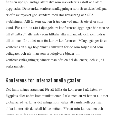
finns en uppsjö lantliga alternativ som inkvarterats i slott och äldre
byggnader. De svenska konferensanläggningar som är avsides belägna,
är ofta av mycket god standard med stor restaurang och SPA
avdelningar. Allt är som sagt en fråga om vad man är ute efter som
kund. För att hitta rätt i djungeln av konferensanläggningar bör man se
till att hitta ett alternativ som tilltalar alla inblandade och som bidrar
till att man får ut det man önskar av konferensen. Många gånger är en
konferens en slags höjdpunkt i tillvaron för de som följer med som
deltagare, och när man som arbetsgivare bjuder till
konferensanläggningar, vinner man ofta en hel del energi och vilja i
verksamheten.
Konferens för internationella gäster
Det finns många argument för att hålla sin konferens i närheten av
flygplats eller andra kommunikationer. I takt med att vi har en allt mer
globaliserad värld, är det många som väljer att samla kollegor från
olika kontor när det skall hållas möten. För att minska restiden och
kunna gå in för att nå framåt, är det bra med en lokal som är nära