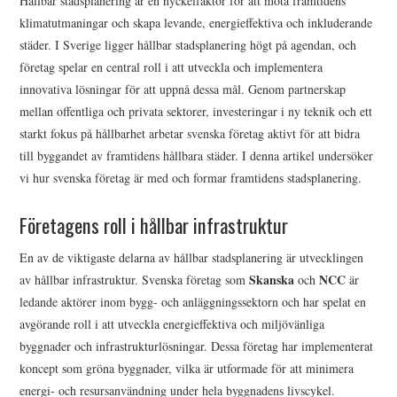
Hållbar stadsplanering är en nyckelfaktor för att möta framtidens
klimatutmaningar och skapa levande, energieffektiva och inkluderande
OM U S
städer. I Sverige ligger hållbar stadsplanering högt på agendan, och
företag spelar en central roll i att utveckla och implementera
WEBBPLATSKARTAN
innovativa lösningar för att uppnå dessa mål. Genom partnerskap
mellan offentliga och privata sektorer, investeringar i ny teknik och ett
starkt fokus på hållbarhet arbetar svenska företag aktivt för att bidra
till byggandet av framtidens hållbara städer. I denna artikel undersöker
vi hur svenska företag är med och formar framtidens stadsplanering.
Företagens roll i hållbar infrastruktur
En av de viktigaste delarna av hållbar stadsplanering är utvecklingen
Skanska
NCC
av hållbar infrastruktur. Svenska företag som
och
är
ledande aktörer inom bygg- och anläggningssektorn och har spelat en
avgörande roll i att utveckla energieffektiva och miljövänliga
byggnader och infrastrukturlösningar. Dessa företag har implementerat
koncept som gröna byggnader, vilka är utformade för att minimera
energi- och resursanvändning under hela byggnadens livscykel.