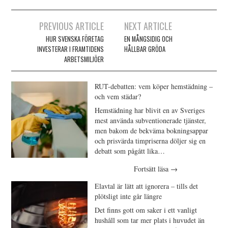
Inläggsnavigering
PREVIOUS ARTICLE
NEXT ARTICLE
HUR SVENSKA FÖRETAG
EN MÅNGSIDIG OCH
INVESTERAR I FRAMTIDENS
HÅLLBAR GRÖDA
ARBETSMILJÖER
RUT-debatten: vem köper hemstädning –
och vem städar?
Hemstädning har blivit en av Sveriges
mest använda subventionerade tjänster,
men bakom de bekväma bokningsappar
och prisvärda timpriserna döljer sig en
debatt som pågått lika…
Fortsätt läsa
→
Elavtal är lätt att ignorera – tills det
plötsligt inte går längre
Det finns gott om saker i ett vanligt
hushåll som tar mer plats i huvudet än