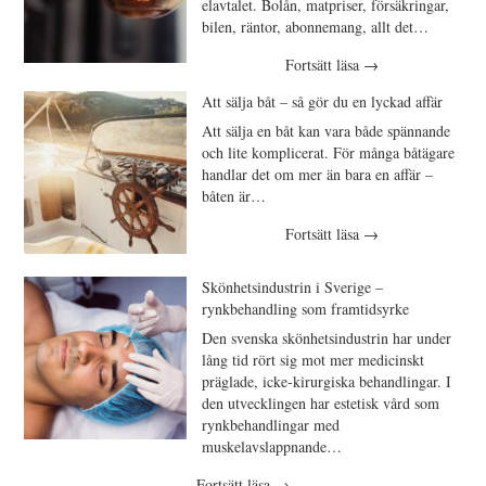
elavtalet. Bolån, matpriser, försäkringar,
bilen, räntor, abonnemang, allt det…
Fortsätt läsa
→
Att sälja båt – så gör du en lyckad affär
Att sälja en båt kan vara både spännande
och lite komplicerat. För många båtägare
handlar det om mer än bara en affär –
båten är…
Fortsätt läsa
→
Skönhetsindustrin i Sverige –
rynkbehandling som framtidsyrke
Den svenska skönhetsindustrin har under
lång tid rört sig mot mer medicinskt
präglade, icke-kirurgiska behandlingar. I
den utvecklingen har estetisk vård som
rynkbehandlingar med
muskelavslappnande…
Fortsätt läsa
→