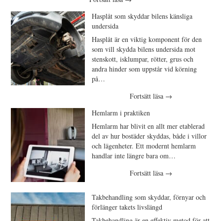
Hasplåt som skyddar bilens känsliga
undersida
Hasplåt är en viktig komponent för den
som vill skydda bilens undersida mot
stenskott, isklumpar, rötter, grus och
andra hinder som uppstår vid körning
på…
Fortsätt läsa
→
Hemlarm i praktiken
Hemlarm har blivit en allt mer etablerad
del av hur bostäder skyddas, både i villor
och lägenheter. Ett modernt hemlarm
handlar inte längre bara om…
Fortsätt läsa
→
Takbehandling som skyddar, förnyar och
förlänger takets livslängd
Takbehandling är en effektiv metod för att