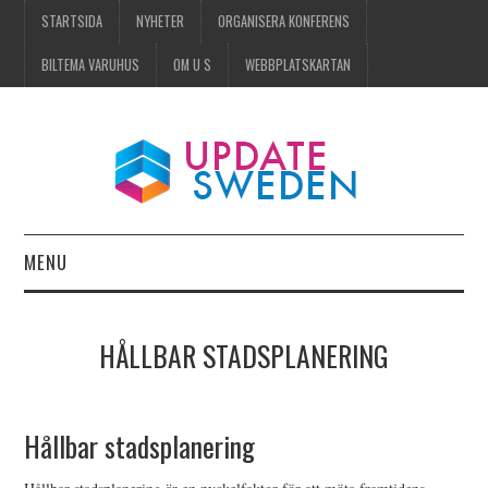
STARTSIDA
NYHETER
ORGANISERA KONFERENS
BILTEMA VARUHUS
OM U S
WEBBPLATSKARTAN
MENU
STARTSIDA
HÅLLBAR STADSPLANERING
NYHETER
ORGANISERA KONFERENS
Hållbar stadsplanering
BILTEMA VARUHUS