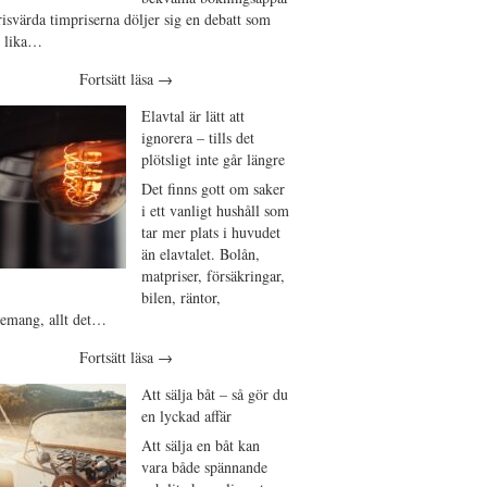
isvärda timpriserna döljer sig en debatt som
t lika…
Fortsätt läsa
→
Elavtal är lätt att
ignorera – tills det
plötsligt inte går längre
Det finns gott om saker
i ett vanligt hushåll som
tar mer plats i huvudet
än elavtalet. Bolån,
matpriser, försäkringar,
bilen, räntor,
emang, allt det…
Fortsätt läsa
→
Att sälja båt – så gör du
en lyckad affär
Att sälja en båt kan
vara både spännande