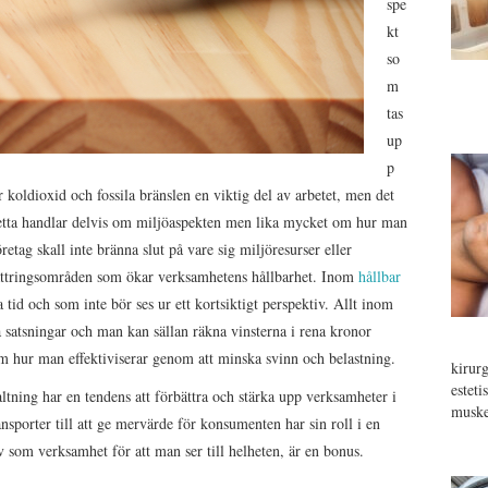
spe
kt
so
m
tas
up
p
koldioxid och fossila bränslen en viktig del av arbetet, men det
Detta handlar delvis om miljöaspekten men lika mycket om hur man
retag skall inte bränna slut på vare sig miljöresurser eller
bättringsområden som ökar verksamhetens hållbarhet. Inom
hållbar
a tid och som inte bör ses ur ett kortsiktigt perspektiv. Allt inom
a satsningar och man kan sällan räkna vinsterna i rena kronor
 om hur man effektiviserar genom att minska svinn och belastning.
kirur
estet
ltning har en tendens att förbättra och stärka upp verksamheter i
muske
nsporter till att ge mervärde för konsumenten har sin roll i en
iv som verksamhet för att man ser till helheten, är en bonus.