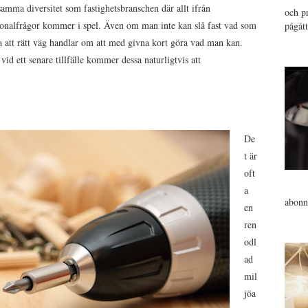
mma diversitet som fastighetsbranschen där allt ifrån
och pr
rsonalfrågor kommer i spel. Även om man inte kan slå fast vad som
pågåt
a att rätt väg handlar om att med givna kort göra vad man kan.
id ett senare tillfälle kommer dessa naturligtvis att
De
t är
oft
a
abonn
en
ren
odl
ad
mil
jöa