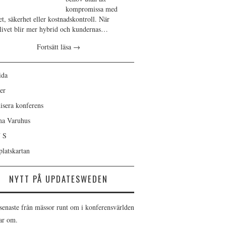
kompromissa med
et, säkerhet eller kostnadskontroll. När
slivet blir mer hybrid och kundernas…
Fortsätt läsa
→
ida
er
isera konferens
ma Varuhus
 S
latskartan
NYTT PÅ UPDATESWEDEN
 senaste från mässor runt om i konferensvärlden
tar om.