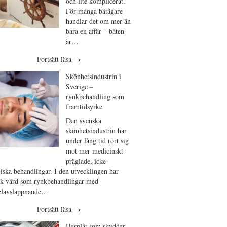
och lite komplicerat.
För många båtägare
handlar det om mer än
bara en affär – båten
är…
Fortsätt läsa
→
Skönhetsindustrin i
Sverige –
rynkbehandling som
framtidsyrke
Den svenska
skönhetsindustrin har
under lång tid rört sig
mot mer medicinskt
präglade, icke-
giska behandlingar. I den utvecklingen har
isk vård som rynkbehandlingar med
lavslappnande…
Fortsätt läsa
→
Hasplåt som skyddar