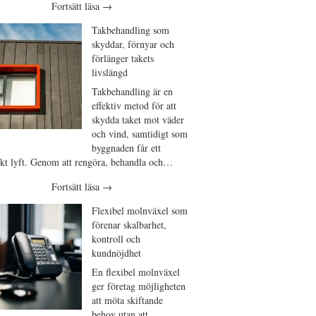
Fortsätt läsa
→
Takbehandling som
skyddar, förnyar och
förlänger takets
livslängd
Takbehandling är en
effektiv metod för att
skydda taket mot väder
och vind, samtidigt som
byggnaden får ett
iskt lyft. Genom att rengöra, behandla och…
Fortsätt läsa
→
Flexibel molnväxel som
förenar skalbarhet,
kontroll och
kundnöjdhet
En flexibel molnväxel
ger företag möjligheten
att möta skiftande
behov utan att