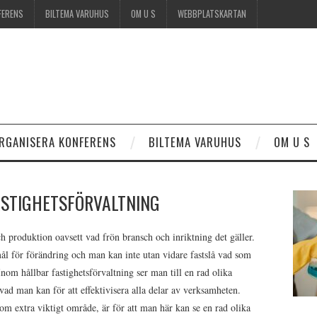
FERENS
BILTEMA VARUHUS
OM U S
WEBBPLATSKARTAN
RGANISERA KONFERENS
BILTEMA VARUHUS
OM U S
ASTIGHETSFÖRVALTNING
ch produktion oavsett vad frön bransch och inriktning det gäller.
ål för förändring och man kan inte utan vidare fastslå vad som
om hållbar fastighetsförvaltning ser man till en rad olika
vad man kan för att effektivisera alla delar av verksamheten.
som extra viktigt område, är för att man här kan se en rad olika