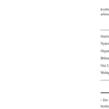
kvalit
arbet
Starts
Nyhet
Organ
Bilte
Om U
Webbp
- Det
berät