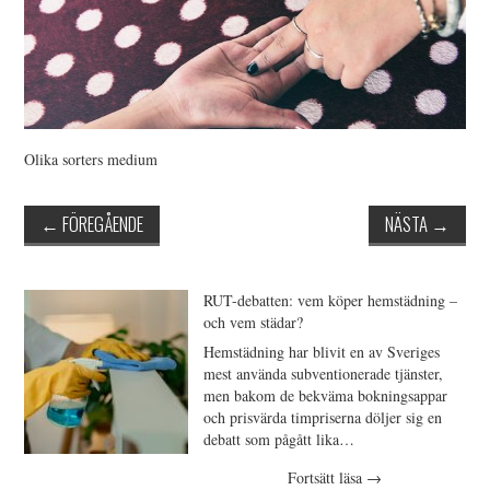
OM U S
WEBBPLATSKARTAN
Olika sorters medium
←
FÖREGÅENDE
NÄSTA
→
RUT-debatten: vem köper hemstädning –
och vem städar?
Hemstädning har blivit en av Sveriges
mest använda subventionerade tjänster,
men bakom de bekväma bokningsappar
och prisvärda timpriserna döljer sig en
debatt som pågått lika…
Fortsätt läsa
→