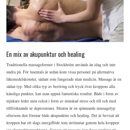
En mix av akupunktur och healing
Traditionella massageformer i Stockholm används än idag och inte
undra på. För tusentals år sedan kom vissa personer på alternativa
läkemedelskonster, sådant som fungerade utan medicin. Massage är en
sådan typ. Med olika typ av beröring och tryck över kroppens alla
känsliga punkter, kan man uppnå fantastiska resultat. Både i form av
mjukare leder men också i form av minskad stress och till och med
tillfrisknande ur depressioner. Shiatsu är en spännande massagetyp
eftersom den förenar både akupunktur och healing. Det är bevisat att
kroppen har ett slags energiflöde som strömmar genom hela kroppen
via akupunkturpunkterna. Genom att massera just dessa punkter på