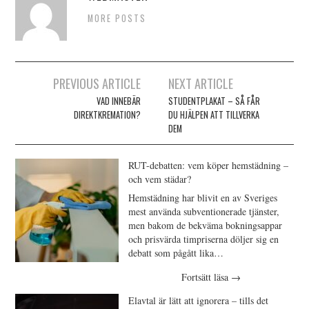
MORE POSTS
Inläggsnavigering
PREVIOUS ARTICLE
NEXT ARTICLE
VAD INNEBÄR
STUDENTPLAKAT – SÅ FÅR
DIREKTKREMATION?
DU HJÄLPEN ATT TILLVERKA
DEM
RUT-debatten: vem köper hemstädning –
och vem städar?
Hemstädning har blivit en av Sveriges
mest använda subventionerade tjänster,
men bakom de bekväma bokningsappar
och prisvärda timpriserna döljer sig en
debatt som pågått lika…
Fortsätt läsa
→
Elavtal är lätt att ignorera – tills det