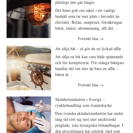
plötsligt inte går längre
Det finns gott om saker i ett vanligt
hushåll som tar mer plats i huvudet än
elavtalet. Bolån, matpriser, försäkringar,
bilen, räntor, abonnemang, allt det…
Fortsätt läsa
→
Att sälja båt – så gör du en lyckad affär
Att sälja en båt kan vara både spännande
och lite komplicerat. För många båtägare
handlar det om mer än bara en affär –
båten är…
Fortsätt läsa
→
Skönhetsindustrin i Sverige –
rynkbehandling som framtidsyrke
Den svenska skönhetsindustrin har under
lång tid rört sig mot mer medicinskt
präglade, icke-kirurgiska behandlingar. I
den utvecklingen har estetisk vård som