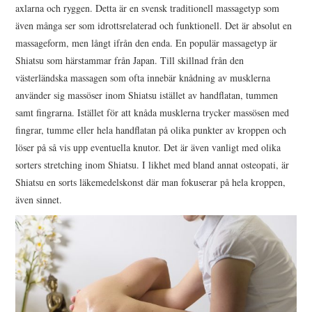
axlarna och ryggen. Detta är en svensk traditionell massagetyp som
även många ser som idrottsrelaterad och funktionell. Det är absolut en
OM U S
massageform, men långt ifrån den enda. En populär massagetyp är
Shiatsu som härstammar från Japan. Till skillnad från den
WEBBPLATSKARTAN
västerländska massagen som ofta innebär knådning av musklerna
använder sig massöser inom Shiatsu istället av handflatan, tummen
samt fingrarna. Istället för att knåda musklerna trycker massösen med
fingrar, tumme eller hela handflatan på olika punkter av kroppen och
löser på så vis upp eventuella knutor. Det är även vanligt med olika
sorters stretching inom Shiatsu. I likhet med bland annat osteopati, är
Shiatsu en sorts läkemedelskonst där man fokuserar på hela kroppen,
även sinnet.