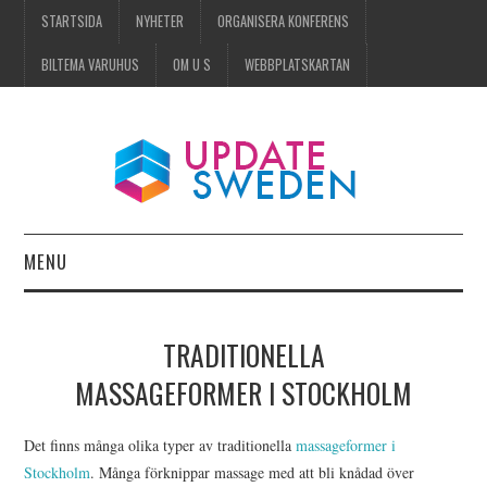
STARTSIDA
NYHETER
ORGANISERA KONFERENS
BILTEMA VARUHUS
OM U S
WEBBPLATSKARTAN
MENU
STARTSIDA
TRADITIONELLA
NYHETER
MASSAGEFORMER I STOCKHOLM
ORGANISERA KONFERENS
Det finns många olika typer av traditionella
massageformer i
Stockholm
. Många förknippar massage med att bli knådad över
BILTEMA VARUHUS