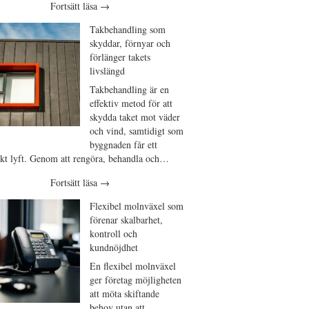
Fortsätt läsa
→
Takbehandling som
skyddar, förnyar och
förlänger takets
livslängd
Takbehandling är en
effektiv metod för att
skydda taket mot väder
och vind, samtidigt som
byggnaden får ett
iskt lyft. Genom att rengöra, behandla och…
Fortsätt läsa
→
Flexibel molnväxel som
förenar skalbarhet,
kontroll och
kundnöjdhet
En flexibel molnväxel
ger företag möjligheten
att möta skiftande
behov utan att