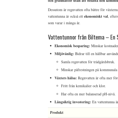
och gräsmattor utan att belasta den kommu
Dessutom är regnvatten ofta bättre för växterna
ekonomiskt val
vattentunna är också ett
, efte
som varar i många år.
Vattentunnor från Biltema – En 
Ekonomisk besparing:
Minskar kostnaden
Miljövänlig:
Bidrar till en hållbar använd
Samla regnvatten för trädgårdsbruk.
Minskar påfrestningen på kommunala 
Växters hälsa:
Regnvatten är ofta mer förd
Fritt från kemikalier och klor.
Har ofta en mer balanserad pH-nivå.
Långsiktig investering:
En vattentunna är
Produkt