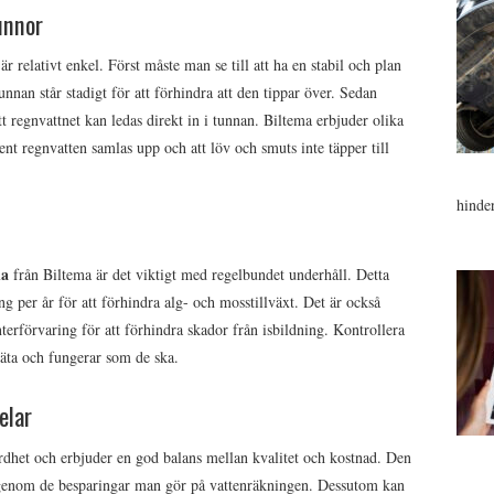
unnor
r relativt enkel. Först måste man se till att ha en stabil och plan
unnan står stadigt för att förhindra att den tippar över. Sedan
tt regnvattnet kan ledas direkt in i tunnan. Biltema erbjuder olika
rent regnvatten samlas upp och att löv och smuts inte täpper till
hinde
na
från Biltema är det viktigt med regelbundet underhåll. Detta
g per år för att förhindra alg- och mosstillväxt. Det är också
erförvaring för att förhindra skador från isbildning. Kontrollera
täta och fungerar som de ska.
elar
rdhet och erbjuder en god balans mellan kvalitet och kostnad. Den
ig genom de besparingar man gör på vattenräkningen. Dessutom kan