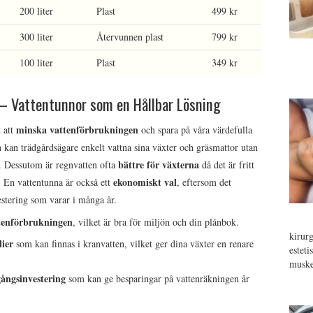
200 liter
Plast
499 kr
300 liter
Återvunnen plast
799 kr
100 liter
Plast
349 kr
– Vattentunnor som en Hållbar Lösning
minska vattenförbrukningen
t att
och spara på våra värdefulla
 kan trädgårdsägare enkelt vattna sina växter och gräsmattor utan
bättre för växterna
. Dessutom är regnvatten ofta
då det är fritt
ekonomiskt val
. En vattentunna är också ett
, eftersom det
stering som varar i många år.
tenförbrukningen
, vilket är bra för miljön och din plånbok.
kirur
ier
som kan finnas i kranvatten, vilket ger dina växter en renare
estet
muske
ångsinvestering
som kan ge besparingar på vattenräkningen år