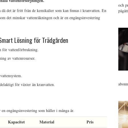
nala vattenförsörjningen.
och pr
 då det är fritt från de kemikalier som kan finnas i kranvatten. En
pågåt
rsom det minskar vattenräkningen och är en engångsinvestering
Smart Lösning för Trädgården
 för vattenförbrukning.
ning av vattenresurser.
vattensystem.
abonn
elaktigt för växter än kranvatten.
 en engångsinvestering som håller i många år.
Kapacitet
Material
Pris