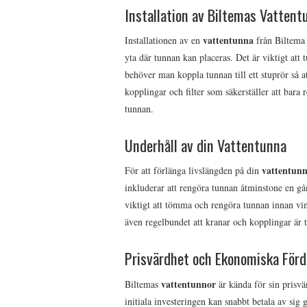
Installation av Biltemas Vattent
vattentunna
Installationen av en
från Biltema ä
yta där tunnan kan placeras. Det är viktigt att t
behöver man koppla tunnan till ett stuprör så a
kopplingar och filter som säkerställer att bara 
tunnan.
Underhåll av din Vattentunna
vattentun
För att förlänga livslängden på din
inkluderar att rengöra tunnan åtminstone en gån
viktigt att tömma och rengöra tunnan innan vint
även regelbundet att kranar och kopplingar är 
Prisvärdhet och Ekonomiska Förd
vattentunnor
Biltemas
är kända för sin prisvä
initiala investeringen kan snabbt betala av s