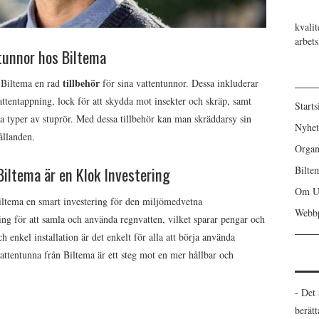
kvalit
arbet
ntunnor hos Biltema
tillbehör
r Biltema en rad
för sina vattentunnor. Dessa inkluderar
vattentappning, lock för att skydda mot insekter och skräp, samt
Starts
ika typer av stuprör. Med dessa tillbehör kan man skräddarsy sin
Nyhet
ållanden.
Organ
iltema är en Klok Investering
Bilte
Om U
ltema en smart investering för den miljömedvetna
Webbp
ing för att samla och använda regnvatten, vilket sparar pengar och
h enkel installation är det enkelt för alla att börja använda
 vattentunna från Biltema är ett steg mot en mer hållbar och
- Det
berät