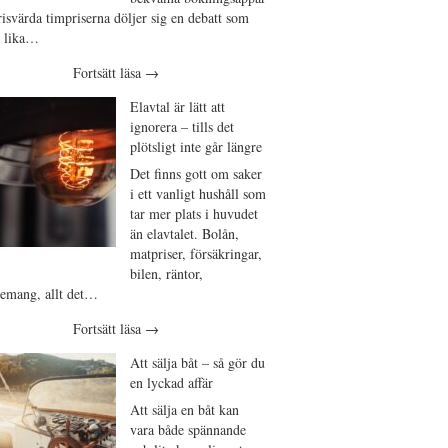
isvärda timpriserna döljer sig en debatt som
t lika…
Fortsätt läsa
→
Elavtal är lätt att
ignorera – tills det
plötsligt inte går längre
Det finns gott om saker
i ett vanligt hushåll som
tar mer plats i huvudet
än elavtalet. Bolån,
matpriser, försäkringar,
bilen, räntor,
emang, allt det…
Fortsätt läsa
→
Att sälja båt – så gör du
en lyckad affär
Att sälja en båt kan
vara både spännande