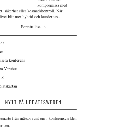
kompromissa med
et, säkerhet eller kostnadskontroll. När
slivet blir mer hybrid och kundernas…
Fortsätt läsa
→
ida
er
isera konferens
ma Varuhus
 S
latskartan
NYTT PÅ UPDATESWEDEN
 senaste från mässor runt om i konferensvärlden
tar om.