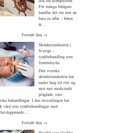
och lite komplicerat.
För många båtägare
handlar det om mer än
bara en affär – båten
är…
Fortsätt läsa
→
Skönhetsindustrin i
Sverige –
rynkbehandling som
framtidsyrke
Den svenska
skönhetsindustrin har
under lång tid rört sig
mot mer medicinskt
präglade, icke-
giska behandlingar. I den utvecklingen har
isk vård som rynkbehandlingar med
lavslappnande…
Fortsätt läsa
→
Hasplåt som skyddar