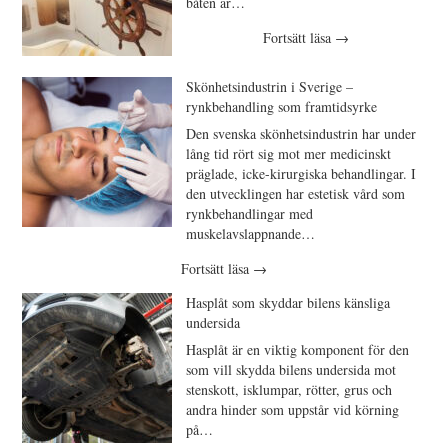
båten är…
Fortsätt läsa
→
Skönhetsindustrin i Sverige –
rynkbehandling som framtidsyrke
Den svenska skönhetsindustrin har under
lång tid rört sig mot mer medicinskt
präglade, icke-kirurgiska behandlingar. I
den utvecklingen har estetisk vård som
rynkbehandlingar med
muskelavslappnande…
Fortsätt läsa
→
Hasplåt som skyddar bilens känsliga
undersida
Hasplåt är en viktig komponent för den
som vill skydda bilens undersida mot
stenskott, isklumpar, rötter, grus och
andra hinder som uppstår vid körning
på…