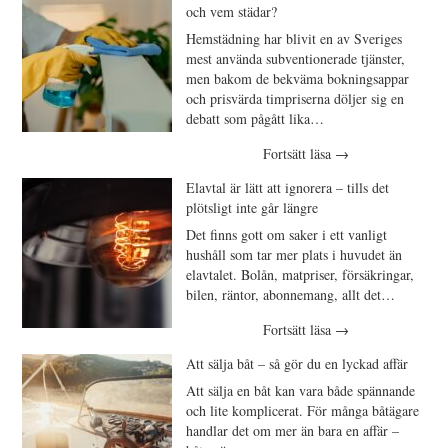
och vem städar?
Hemstädning har blivit en av Sveriges
mest använda subventionerade tjänster,
men bakom de bekväma bokningsappar
och prisvärda timpriserna döljer sig en
debatt som pågått lika…
Fortsätt läsa
→
Elavtal är lätt att ignorera – tills det
plötsligt inte går längre
Det finns gott om saker i ett vanligt
hushåll som tar mer plats i huvudet än
elavtalet. Bolån, matpriser, försäkringar,
bilen, räntor, abonnemang, allt det…
Fortsätt läsa
→
Att sälja båt – så gör du en lyckad affär
Att sälja en båt kan vara både spännande
och lite komplicerat. För många båtägare
handlar det om mer än bara en affär –