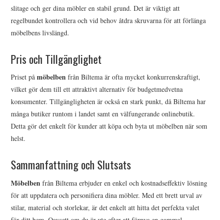
slitage och ger dina möbler en stabil grund. Det är viktigt att
regelbundet kontrollera och vid behov åtdra skruvarna för att förlänga
möbelbens livslängd.
Pris och Tillgänglighet
möbelben
Priset på
från Biltema är ofta mycket konkurrenskraftigt,
vilket gör dem till ett attraktivt alternativ för budgetmedvetna
konsumenter. Tillgängligheten är också en stark punkt, då Biltema har
många butiker runtom i landet samt en välfungerande onlinebutik.
Detta gör det enkelt för kunder att köpa och byta ut möbelben när som
helst.
Sammanfattning och Slutsats
Möbelben
från Biltema erbjuder en enkel och kostnadseffektiv lösning
för att uppdatera och personifiera dina möbler. Med ett brett urval av
stilar, material och storlekar, är det enkelt att hitta det perfekta valet
för ditt hem. Oavsett om du är ute efter att förnya en gammal