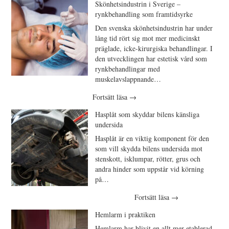
Skönhetsindustrin i Sverige –
rynkbehandling som framtidsyrke
Den svenska skönhetsindustrin har under
lång tid rört sig mot mer medicinskt
präglade, icke-kirurgiska behandlingar. I
den utvecklingen har estetisk vård som
rynkbehandlingar med
muskelavslappnande…
Fortsätt läsa
→
Hasplåt som skyddar bilens känsliga
undersida
Hasplåt är en viktig komponent för den
som vill skydda bilens undersida mot
stenskott, isklumpar, rötter, grus och
andra hinder som uppstår vid körning
på…
Fortsätt läsa
→
Hemlarm i praktiken
Hemlarm har blivit en allt mer etablerad