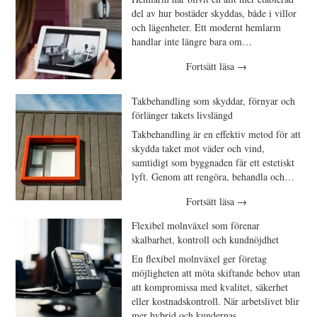
del av hur bostäder skyddas, både i villor
och lägenheter. Ett modernt hemlarm
handlar inte längre bara om…
Fortsätt läsa
→
Takbehandling som skyddar, förnyar och
förlänger takets livslängd
Takbehandling är en effektiv metod för att
skydda taket mot väder och vind,
samtidigt som byggnaden får ett estetiskt
lyft. Genom att rengöra, behandla och…
Fortsätt läsa
→
Flexibel molnväxel som förenar
skalbarhet, kontroll och kundnöjdhet
En flexibel molnväxel ger företag
möjligheten att möta skiftande behov utan
att kompromissa med kvalitet, säkerhet
eller kostnadskontroll. När arbetslivet blir
mer hybrid och kundernas…