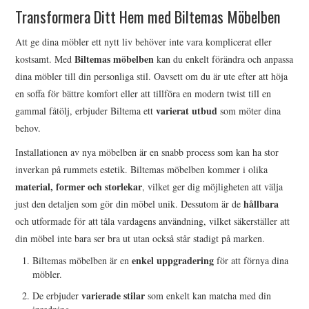
Transformera Ditt Hem med Biltemas Möbelben
Att ge dina möbler ett nytt liv behöver inte vara komplicerat eller
Biltemas möbelben
kostsamt. Med
kan du enkelt förändra och anpassa
dina möbler till din personliga stil. Oavsett om du är ute efter att höja
en soffa för bättre komfort eller att tillföra en modern twist till en
varierat utbud
gammal fåtölj, erbjuder Biltema ett
som möter dina
behov.
Installationen av nya möbelben är en snabb process som kan ha stor
inverkan på rummets estetik. Biltemas möbelben kommer i olika
material, former och storlekar
, vilket ger dig möjligheten att välja
hållbara
just den detaljen som gör din möbel unik. Dessutom är de
och utformade för att tåla vardagens användning, vilket säkerställer att
din möbel inte bara ser bra ut utan också står stadigt på marken.
enkel uppgradering
Biltemas möbelben är en
för att förnya dina
möbler.
varierade stilar
De erbjuder
som enkelt kan matcha med din