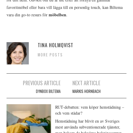
favoritmöbel eller bara vill lägga till en personlig touch, kan Biltema
möbelben
vara din go-to resurs för
.
TINA HOLMQVIST
MORE POSTS
Inläggsnavigering
PREVIOUS ARTICLE
NEXT ARTICLE
DYNBOX BILTEMA
MARKIS HORNBACH
RUT-debatten: vem köper hemstädning –
och vem städar?
Hemstädning har blivit en av Sveriges
mest använda subventionerade tjänster,
men bakom de bekväma bokningsappar