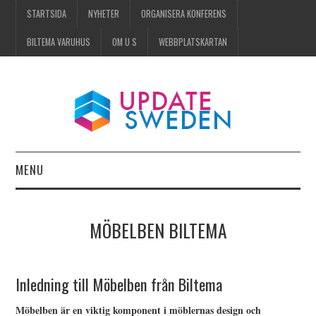
STARTSIDA
NYHETER
ORGANISERA KONFERENS
BILTEMA VARUHUS
OM U S
WEBBPLATSKARTAN
MENU
STARTSIDA
MÖBELBEN BILTEMA
NYHETER
ORGANISERA KONFERENS
Inledning till Möbelben från Biltema
Möbelben är en viktig komponent i möblernas design och
BILTEMA VARUHUS