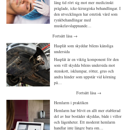
lång tid rört sig mot mer medicinskt
präglade, icke-kirurgiska behandlingar. I
den utvecklingen har estetisk vård som
rynkbehandlingar med
muskelavslappnande…
Fortsätt läsa
→
Hasplåt som skyddar bilens känsliga
undersida
Hasplåt är en viktig komponent för den
som vill skydda bilens undersida mot
stenskott, isklumpar, rötter, grus och
andra hinder som uppstår vid körning
på…
Fortsätt läsa
→
Hemlarm i praktiken
Hemlarm har blivit en allt mer etablerad
del av hur bostäder skyddas, både i villor
och lägenheter. Ett modernt hemlarm
handlar inte längre bara om…