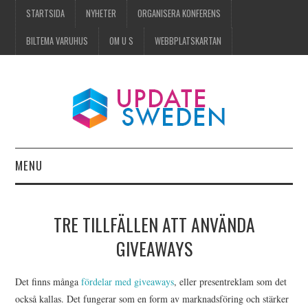
STARTSIDA
NYHETER
ORGANISERA KONFERENS
BILTEMA VARUHUS
OM U S
WEBBPLATSKARTAN
MENU
STARTSIDA
TRE TILLFÄLLEN ATT ANVÄNDA
NYHETER
GIVEAWAYS
ORGANISERA KONFERENS
Det finns många
fördelar med giveaways
, eller presentreklam som det
också kallas. Det fungerar som en form av marknadsföring och stärker
BILTEMA VARUHUS