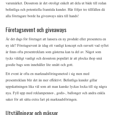
varumärket. Dessutom är det otroligt enkelt att dela ut både till redan
befintliga och potentiella framtida kunder. Här följer tre tillfällen då
OM U S
alla företagare borde ha giveaways nära till hands!
WEBBPLATSKARTAN
Företagsevent och giveaways
Är det dags för företaget att lansera en ny produkt eller presentera en
ny idé? Företagsevent är idag ett vanligt koncept och oavsett vad syftet
är finns ofta presentreklam som gästerna kan ta del av. Något som
tycks väldigt vanligt och dessutom populärt är att plocka ihop små
goodie bags som innehåller lite smått och gott.
Ett event är ofta en marknadsföringsmetod i sig men med
presentreklam blir det än mer effektivt. Befintliga kunder gillar
uppskattningen lika väl som att man kanske lyckas locka till sig några
nya. Fyll upp med reklampennor-, godis-, ballonger och andra enkla
saker för att sätta extra fart på marknadsföringen.
Utställningar och mässor