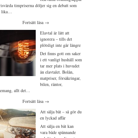
isvärda timpriserna döljer sig en debatt som
t lika…
Fortsätt läsa
→
Elavtal är lätt att
ignorera – tills det
plötsligt inte går längre
Det finns gott om saker
i ett vanligt hushåll som
tar mer plats i huvudet
än elavtalet. Bolån,
matpriser, försäkringar,
bilen, räntor,
emang, allt det…
Fortsätt läsa
→
Att sälja båt – så gör du
en lyckad affär
Att sälja en båt kan
vara både spännande