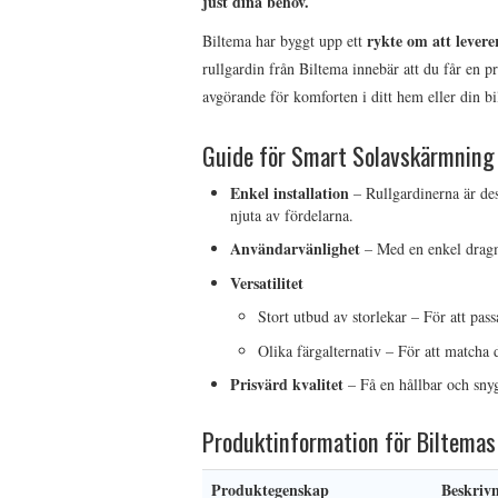
just dina behov.
rykte om att lever
Biltema har byggt upp ett
rullgardin från Biltema innebär att du får en pr
avgörande för komforten i ditt hem eller din bi
Guide för Smart Solavskärmning
Enkel installation
– Rullgardinerna är des
njuta av fördelarna.
Användarvänlighet
– Med en enkel dragme
Versatilitet
Stort utbud av storlekar – För att pas
Olika färgalternativ – För att matcha di
Prisvärd kvalitet
– Få en hållbar och snygg
Produktinformation för Biltemas
Produktegenskap
Beskriv