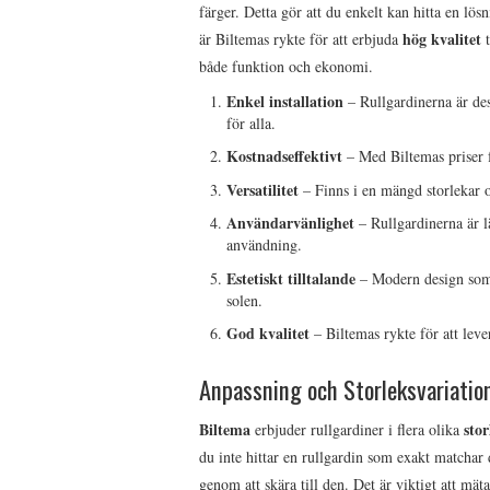
färger. Detta gör att du enkelt kan hitta en lö
hög kvalitet
är Biltemas rykte för att erbjuda
t
både funktion och ekonomi.
Enkel installation
– Rullgardinerna är desi
för alla.
Kostnadseffektivt
– Med Biltemas priser 
Versatilitet
– Finns i en mängd storlekar oc
Användarvänlighet
– Rullgardinerna är l
användning.
Estetiskt tilltalande
– Modern design som 
solen.
God kvalitet
– Biltemas rykte för att leve
Anpassning och Storleksvariatio
Biltema
stor
erbjuder rullgardiner i flera olika
du inte hittar en rullgardin som exakt matchar
genom att skära till den. Det är viktigt att mäta