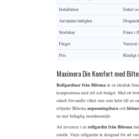
Installation
Enkel oc
Användarvänlighet
Dragmeka
Storlekar
Finns i f
Färger
Varierat 
Pris
Rimligt 
Maximera Din Komfort med Bilte
Rullgardiner från Biltema
är en idealisk lös
kompromissa med stil och budget. Med ett bre
enkelt förvandla vilket rum som helst till en oa
anpassningsbara
lättm
erbjuder Biltema
och
en mer behaglig inomhusmiljö.
rullgardin från Biltema
Att investera i en
inn
estetik. Varje rullgardin är designad för att va