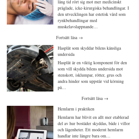
lång tid rört sig mot mer medicinskt
präglade, icke-kirurgiska behandlingar. I
den utvecklingen har estetisk vård som
rynkbehandlingar med
muskelavslappnande…
Fortsätt läsa
→
Hasplåt som skyddar bilens känsliga
undersida
Hasplåt är en viktig komponent för den
som vill skydda bilens undersida mot
stenskott, isklumpar, rötter, grus och
andra hinder som uppstår vid körning
på…
Fortsätt läsa
→
Hemlarm i praktiken
Hemlarm har blivit en allt mer etablerad
del av hur bostäder skyddas, både i villor
och lägenheter. Ett modernt hemlarm
handlar inte längre bara om…