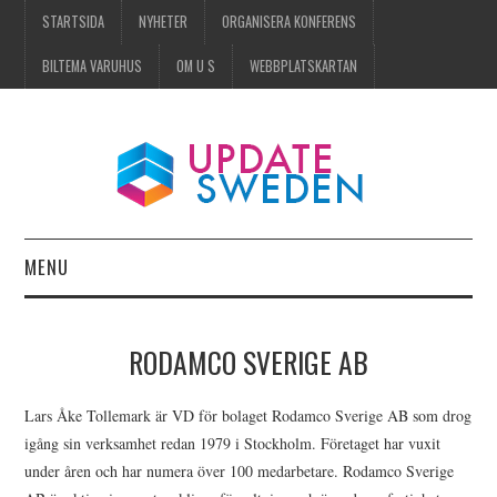
STARTSIDA
NYHETER
ORGANISERA KONFERENS
BILTEMA VARUHUS
OM U S
WEBBPLATSKARTAN
MENU
STARTSIDA
RODAMCO SVERIGE AB
NYHETER
Lars Åke Tollemark är VD för bolaget Rodamco Sverige AB som drog
ORGANISERA KONFERENS
igång sin verksamhet redan 1979 i Stockholm. Företaget har vuxit
under åren och har numera över 100 medarbetare. Rodamco Sverige
BILTEMA VARUHUS