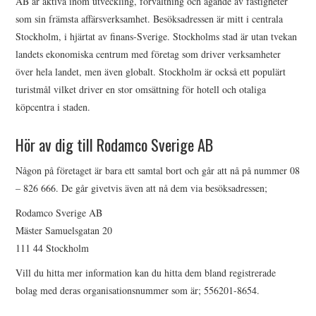
AB är aktiva inom utveckling, förvaltning och ägande av fastigheter
som sin främsta affärsverksamhet. Besöksadressen är mitt i centrala
OM U S
Stockholm, i hjärtat av finans-Sverige. Stockholms stad är utan tvekan
landets ekonomiska centrum med företag som driver verksamheter
WEBBPLATSKARTAN
över hela landet, men även globalt. Stockholm är också ett populärt
turistmål vilket driver en stor omsättning för hotell och otaliga
köpcentra i staden.
Hör av dig till Rodamco Sverige AB
Någon på företaget är bara ett samtal bort och går att nå på nummer 08
– 826 666. De går givetvis även att nå dem via besöksadressen;
Rodamco Sverige AB
Mäster Samuelsgatan 20
111 44 Stockholm
Vill du hitta mer information kan du hitta dem bland registrerade
bolag med deras organisationsnummer som är; 556201-8654.